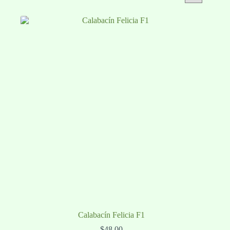
Calabacín Felicia F1
$
48.00