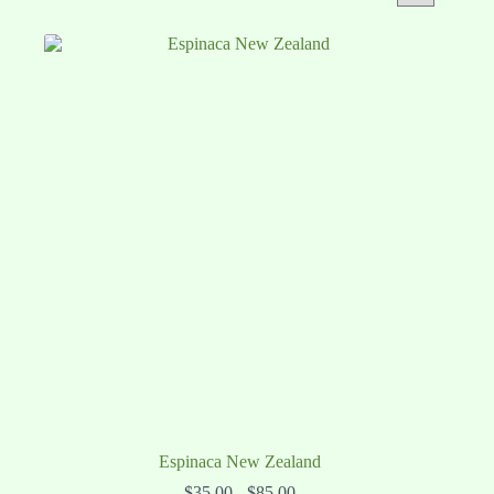
Espinaca New Zealand
Rango
$
35.00
-
$
85.00