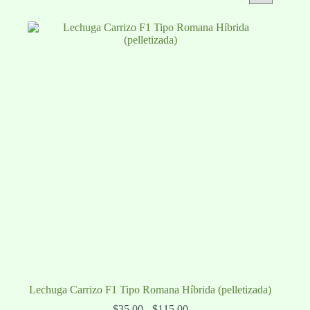
Lechuga Carrizo F1 Tipo Romana Híbrida (pelletizada)
Rango
$
35.00
-
$
115.00