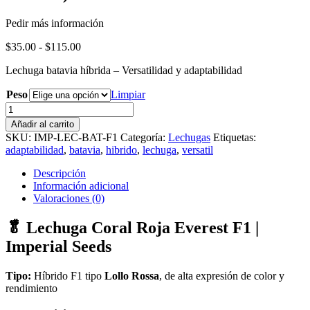
Pedir más información
Rango
$
35.00
-
$
115.00
de
Lechuga batavia híbrida – Versatilidad y adaptabilidad
precios:
desde
Peso
Limpiar
$35.00
Lechuga
hasta
Hibrida
$115.00
Añadir al carrito
Everest
SKU:
IMP-LEC-BAT-F1
Categoría:
Lechugas
Etiquetas:
F1
adaptabilidad
,
batavia
,
hibrido
,
lechuga
,
versatil
(Batavia
Morada)
Descripción
cantidad
Información adicional
Valoraciones (0)
🥬 Lechuga Coral Roja Everest F1 |
Imperial Seeds
Tipo:
Híbrido F1 tipo
Lollo Rossa
, de alta expresión de color y
rendimiento