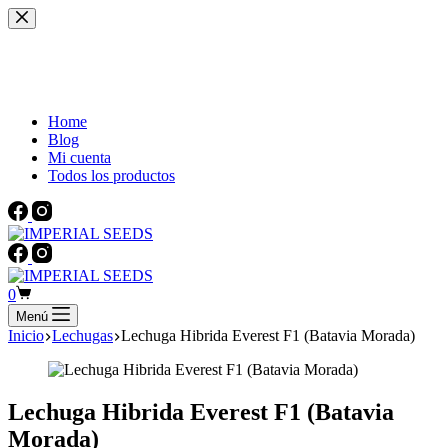
Saltar
al
contenido
Beautiful Plants For Your Interior
Home
Blog
Mi cuenta
Todos los productos
Carro
0
de
Menú
compra
Inicio
Lechugas
Lechuga Hibrida Everest F1 (Batavia Morada)
Lechuga Hibrida Everest F1 (Batavia
Morada)