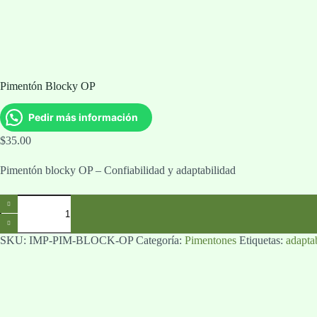
Pimentón Blocky OP
Pedir más información
$
35.00
Pimentón blocky OP – Confiabilidad y adaptabilidad
Pimentón
Blocky
OP
cantidad
SKU:
IMP-PIM-BLOCK-OP
Categoría:
Pimentones
Etiquetas:
adapta