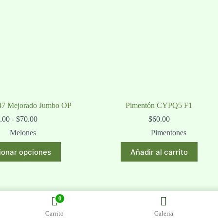
 47 Mejorado Jumbo OP
Pimentón CYPQ5 F1
Rango
.00
-
$
70.00
$
60.00
de
Melones
Pimentones
precios:
desde
Este
ionar opciones
Añadir al carrito
$40.00
producto
hasta
tiene
$70.00
múltiples
variantes.
Las
opciones
0
se
Carrito
Galeria
pueden