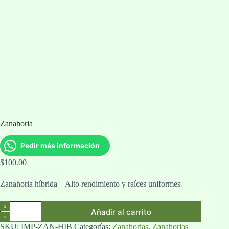
Zanahoria
Pedir más información
$
100.00
Zanahoria híbrida – Alto rendimiento y raíces uniformes
Zanahoria
Añadir al carrito
cantidad
SKU:
IMP-ZAN-HIB
Categorías:
Zanahorias
,
Zanahorias