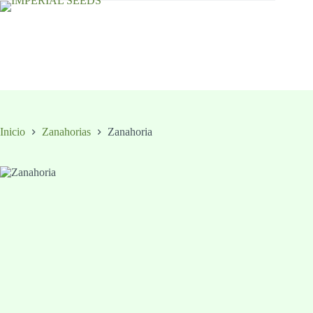
Saltar
al
contenido
Carro
de
compra
Inicio
Zanahorias
Zanahoria