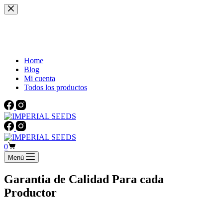
Saltar
al
contenido
Beautiful Plants For Your Interior
Home
Blog
Mi cuenta
Todos los productos
Carro
0
de
Menú
compra
Garantia de Calidad Para cada
Productor